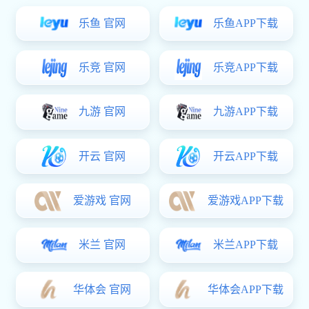
乐鱼 官网
乐鱼APP下载
乐竞 官网
乐竞APP下载
九游 官网
九游APP下载
开云 官网
开云APP下载
爱游戏 官网
爱游戏APP下载
米兰 官网
米兰APP下载
华体会 官网
华体会APP下载